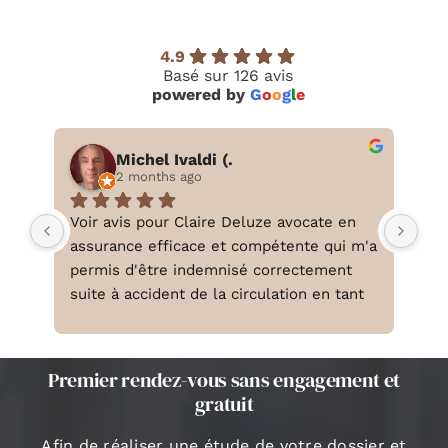
4.9
Basé sur 126 avis
powered by
G
o
o
g
l
e
Michel Ivaldi (.
2 months ago
Voir avis pour Claire Deluze avocate en 
Mer
assurance efficace et compétente qui m'a 
Com
permis d'être indemnisé correctement 
dan
suite à accident de la circulation en tant 
pou
que piéton
d u
Merci à vous
rev
mis
Premier rendez-vous sans engagement et
gratuit
Afin de réaliser une étude de votre dossier et